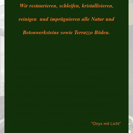
Wir restaurieren, schleifen, kristallisieren,
reinigen
und
imprägnieren alle Natur und
Betonwerksteine sowie Terrazzo Böden.
Seit 23 Jahren ist das Stein-Team
Hamburg der Lieferant für exklusive
Natursteine im Weichgesteinssektor.
Dabei liegt uns der Bereich des
hochwertigen Innenausbaus besonders
am Herzen und bezieht sich dabei
immer auf Travertin, Limestone,
Marmor sowie immer mehr
.
"Onyx mit Licht"