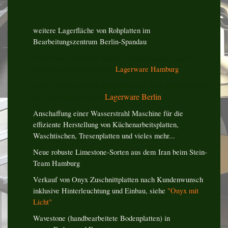
weitere Lagerfläche von Rohplatten im
Bearbeitungszentrum Berlin-Spandau
550qm neue exklusive Marmor Rohplatten am Lager
Hamburg Bergedorf, siehe
Lagerware Hamburg
neue Travertin Atelier Rohplatten in 1,1 cm Materialstärke
Lagerware Berlin
am Lager Berlin, siehe
Anschaffung einer Wasserstrahl Maschine für die
effiziente Herstellung von Küchenarbeitsplatten,
Waschtischen, Tresenplatten und vieles mehr...
Neue robuste
Limestone-Sorten aus dem Iran
beim Stein-
Team Hamburg
Verkauf von Onyx Zuschnittplatten nach Kundenwunsch
inklusive Hinterleuchtung und Einbau, siehe
"Onyx mit
Licht"
Wavestone (handbearbeitete Bodenplatten) in