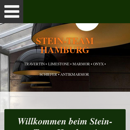
Toggle
navigation
TSEITE
STEIN-TEAM
HAMBURG
 UNS
UKTE
TRAVERTIN • LIMESTONE • MARMOR • ONYX •
SCHIEFER • ANTIKMARMOR
RENZAUSZUG
TAKT
ESSUM
Willkommen beim Stein-
S